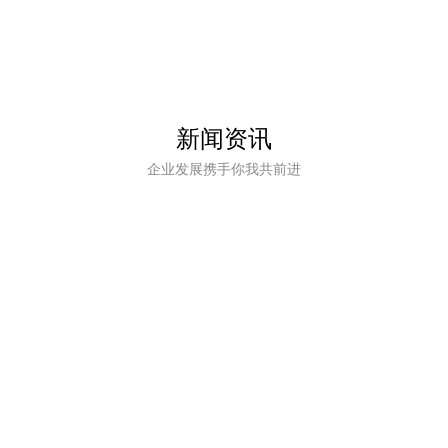
高铁
机场
新闻资讯
企业发展携手你我共前进
2022-08-08
英国爱龙PE-Xc管