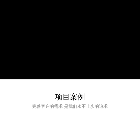
项目案例
完善客户的需求 是我们永不止步的追求