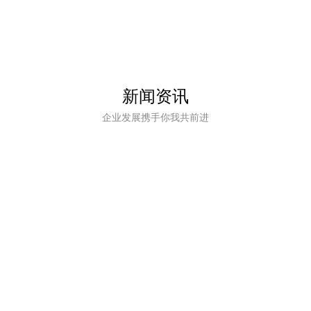
高铁
机场
新闻资讯
企业发展携手你我共前进
2022-08-08
英国爱龙PE-Xc管