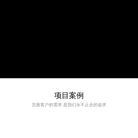
项目案例
完善客户的需求 是我们永不止步的追求