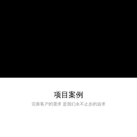
项目案例
完善客户的需求 是我们永不止步的追求