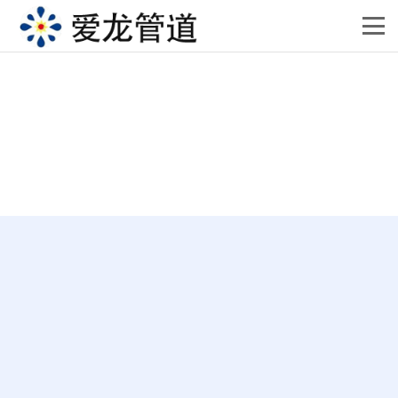
开云唯一官网