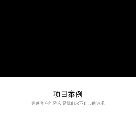
项目案例
完善客户的需求 是我们永不止步的追求