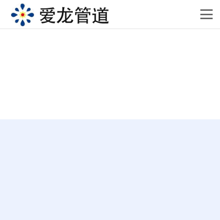
开云唯一官网