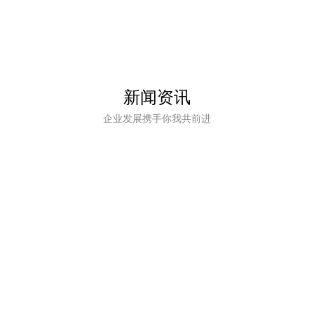
高铁
机场
新闻资讯
企业发展携手你我共前进
2022-08-08
英国爱龙PE-Xc管