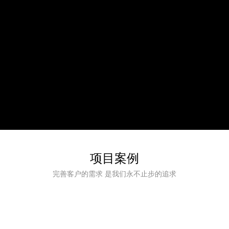
项目案例
完善客户的需求 是我们永不止步的追求