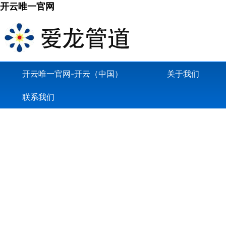
开云唯一官网
开云唯一官网-开云（中国）
关于我们
联系我们