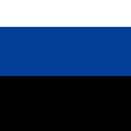
云（中国） ...