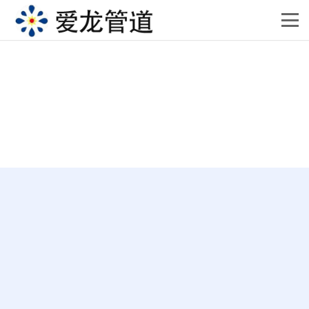
开云唯一官网