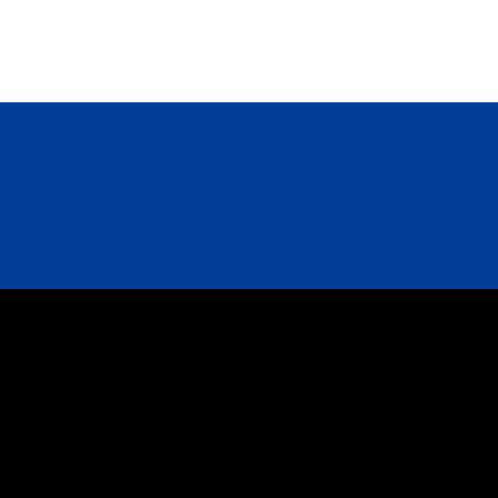
云（中国） ...