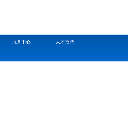
全国服务热线：
400-003-6336
服务中心
人才招聘