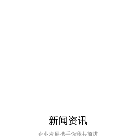
家庭直饮水系统
土壤根系采暖
商场
高铁
新闻资讯
企业发展携手你我共前进