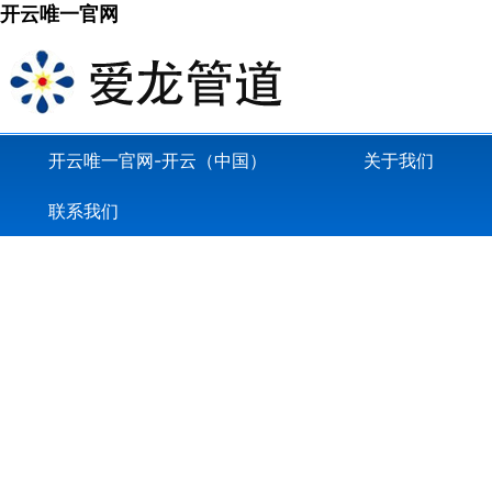
开云唯一官网
开云唯一官网-开云（中国）
关于我们
联系我们