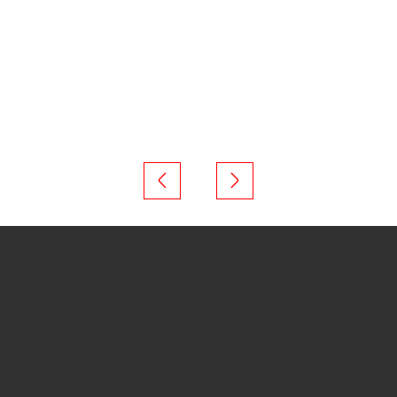
2022-08-08
为什么说PE-Xc是家装地暖非常好
的管子？
扫一扫，关注我们最新消息