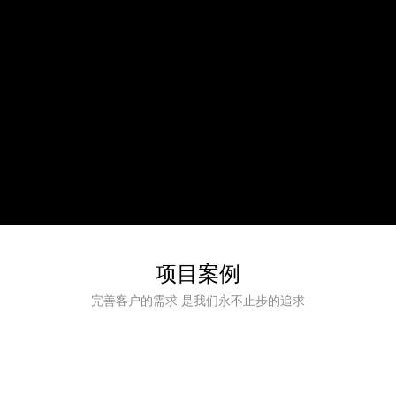
项目案例
完善客户的需求 是我们永不止步的追求