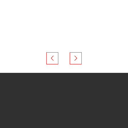
2022-08-08
为什么说PE-Xc是家装地暖非常好
的管子？
扫一扫，关注我们最新消息