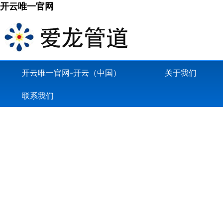
开云唯一官网
开云唯一官网-开云（中国）
关于我们
联系我们