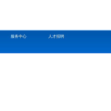
全国服务热线：
400-003-6336
服务中心
人才招聘