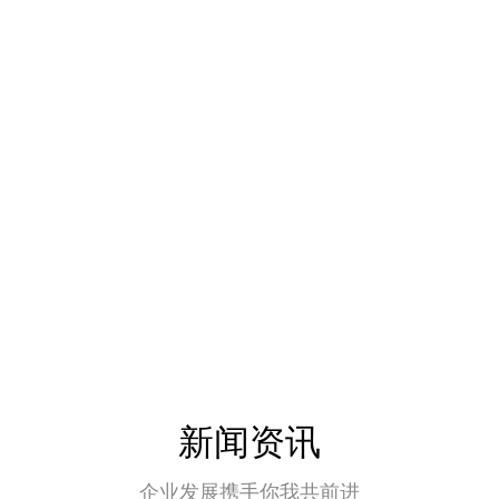
家庭直饮水系统
土壤根系采暖
商场
高铁
新闻资讯
企业发展携手你我共前进