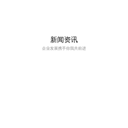
高铁
机场
新闻资讯
企业发展携手你我共前进
2022-08-08
英国爱龙PE-Xc管