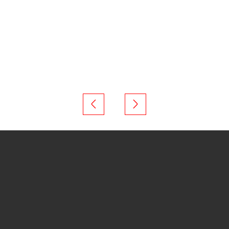
2022-08-08
为什么说PE-Xc是家装地暖非常好
的管子？
扫一扫，关注我们最新消息